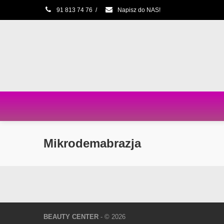
91 813 74 76
/
Napisz do NAS!
Mikrodemabrazja
BEAUTY CENTER
- © 2026