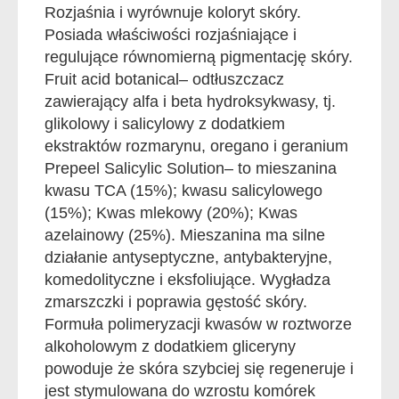
Rozjaśnia i wyrównuje koloryt skóry.
Posiada właściwości rozjaśniające i
regulujące równomierną pigmentację skóry.
Fruit acid botanical– odtłuszczacz
zawierający alfa i beta hydroksykwasy, tj.
glikolowy i salicylowy z dodatkiem
ekstraktów rozmarynu, oregano i geranium
Prepeel Salicylic Solution– to mieszanina
kwasu TCA (15%); kwasu salicylowego
(15%); Kwas mlekowy (20%); Kwas
azelainowy (25%). Mieszanina ma silne
działanie antyseptyczne, antybakteryjne,
komedolityczne i eksfoliujące. Wygładza
zmarszczki i poprawia gęstość skóry.
Formuła polimeryzacji kwasów w roztworze
alkoholowym z dodatkiem gliceryny
powoduje że skóra szybciej się regeneruje i
jest stymulowana do wzrostu komórek