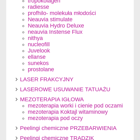
tropokolagen
radiesse
profhilo- molekuła młodości
Neauvia stimulate
Neauvia Hydro Deluxe
neauvia Instense Flux
nithya
nucleofill
Juvelook
ellanse
sunekos
prostolane
LASER FRAKCYJNY
LASEROWE USUWANIE TATUAŻU
MEZOTERAPIA IGŁOWA
mezoterapia worki i cienie pod oczami
mezoterapia Koktajl witaminowy
mezoterapia pod oczy
Peelingi chemiczne PRZEBARWIENIA
Peelingi chemiczne TRĄDZIK